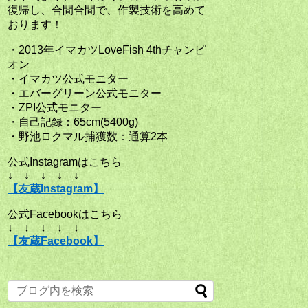
復帰し、合間合間で、作製技術を高めて
おります！
・2013年イマカツLoveFish 4thチャンピ
オン
・イマカツ公式モニター
・エバーグリーン公式モニター
・ZPI公式モニター
・自己記録：65cm(5400g)
・野池ロクマル捕獲数：通算2本
公式Instagramはこちら
↓ ↓ ↓ ↓ ↓
【友蔵Instagram】
公式Facebookはこちら
↓ ↓ ↓ ↓ ↓
【友蔵Facebook】