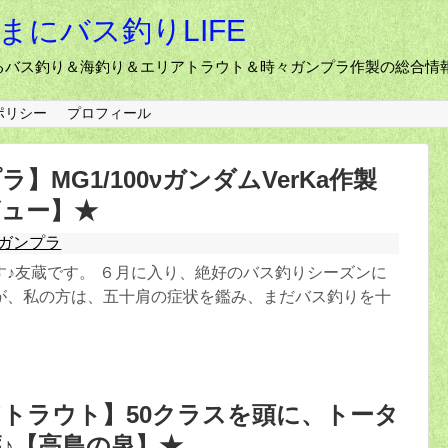
ままにバス釣りLIFE
るバス釣り＆海釣り＆エリアトラウト＆時々ガンプラ作製の総合情
ポリシー
プロフィール
】MG1/100νガンダムVerKa作製
ビュー】★
ガンプラ
す♪友蔵です。 ６月に入り、絶好のバス釣りシーズンに
が、私の方は、五十肩の症状を鑑み、まだバス釣りを十
トラウト】50クラスを頭に、トータ
獲♪【高島の泉】★