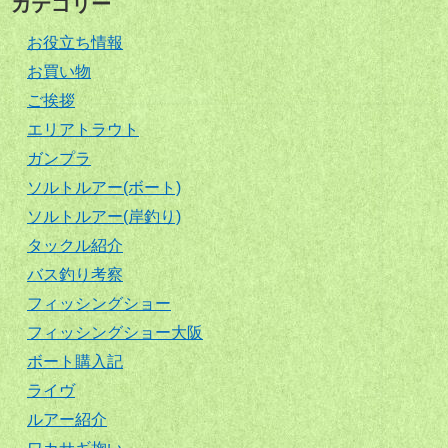
カテゴリー
お役立ち情報
お買い物
ご挨拶
エリアトラウト
ガンプラ
ソルトルアー(ボート)
ソルトルアー(岸釣り)
タックル紹介
バス釣り考察
フィッシングショー
フィッシングショー大阪
ボート購入記
ライヴ
ルアー紹介