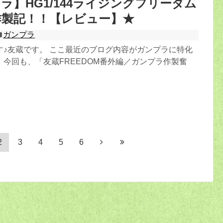
ラ】HG1/144ライジングフリーダム
作製記！！【レビュー】★
ガンプラ
す♪友蔵です。 ここ最近のブログ内容がガンプラに特化
今回も、「友蔵FREEDOM番外編／ガンプラ作製奮
2
3
4
5
6