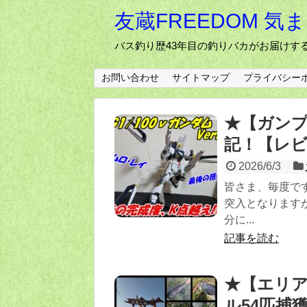
友蔵FREEDOM 気
バス釣り歴43年目の釣りバカがお届けす
お問い合わせ
サイトマップ
プライバシー
★【ガンプラ
記！【レ
2026/6/3
皆さま、毎度で
突入となります
分に...
記事を読む
★【エリア
ル54匹捕