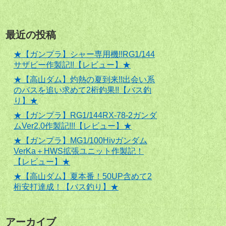
最近の投稿
★【ガンプラ】シャー専用機!!RG1/144
サザビー作製記!!【レビュー】★
★【高山ダム】灼熱の夏到来!!出会い系
のバスを追い求めて2桁釣果!!【バス釣
り】★
★【ガンプラ】RG1/144RX-78-2ガンダ
ムVer2.0作製記!!!【レビュー】★
★【ガンプラ】MG1/100Hiνガンダム
VerKa＋HWS拡張ユニット作製記！
【レビュー】★
★【高山ダム】夏本番！50UP含めて2
桁安打達成！【バス釣り】★
アーカイブ