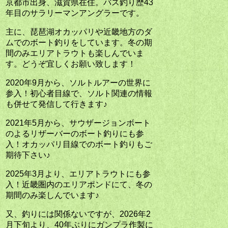
京都市出身、滋賀県在住。バス釣り歴43
年目のサラリーマンアングラーです。
主に、琵琶湖オカッパリや近畿地方のダ
ムでのボート釣りをしています。冬の期
間のみエリアトラウトも楽しんでいま
す。どうぞ宜しくお願い致します！
2020年9月から、ソルトルアーの世界に
参入！初心者目線で、ソルト関連の情報
も併せて発信して行きます♪
2021年5月から、サウザージョンボート
のよるリザーバーのボート釣りにも参
入！オカッパリ目線でのボート釣りもご
期待下さい♪
2025年3月より、エリアトラウトにも参
入！近畿圏内のエリアポンドにて、冬の
期間のみ楽しんでいます♪
又、釣りには関係ないですが、2026年2
月下旬より、40年ぶりにガンプラ作製に