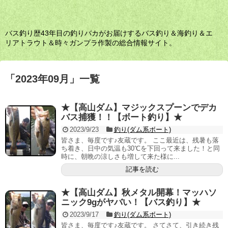
バス釣り歴43年目の釣りバカがお届けするバス釣り＆海釣り＆エ
リアトラウト＆時々ガンプラ作製の総合情報サイト。
「
2023年09月
」
一覧
★【高山ダム】マジックスプーンでデカ
バス捕獲！！【ボート釣り】★
2023/9/23
釣り(ダム系ボート)
皆さま、毎度です♪友蔵です。 ここ最近は、残暑も落
ち着き、日中の気温も30℃を下回って来ました！と同
時に、朝晩の涼しさも増して来た様に...
記事を読む
★【高山ダム】秋メタル開幕！マッハソ
ニック9gがヤバい！【バス釣り】★
2023/9/17
釣り(ダム系ボート)
皆さま、毎度です♪友蔵です。 さてさて、引き続き残