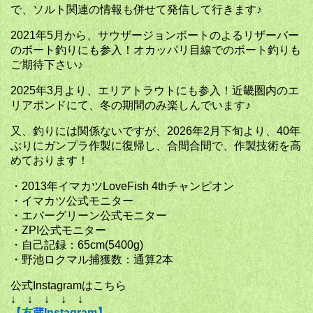
で、ソルト関連の情報も併せて発信して行きます♪
2021年5月から、サウザージョンボートのよるリザーバー
のボート釣りにも参入！オカッパリ目線でのボート釣りも
ご期待下さい♪
2025年3月より、エリアトラウトにも参入！近畿圏内のエ
リアポンドにて、冬の期間のみ楽しんでいます♪
又、釣りには関係ないですが、2026年2月下旬より、40年
ぶりにガンプラ作製に復帰し、合間合間で、作製技術を高
めております！
・2013年イマカツLoveFish 4thチャンピオン
・イマカツ公式モニター
・エバーグリーン公式モニター
・ZPI公式モニター
・自己記録：65cm(5400g)
・野池ロクマル捕獲数：通算2本
公式Instagramはこちら
↓ ↓ ↓ ↓ ↓
【友蔵Instagram】