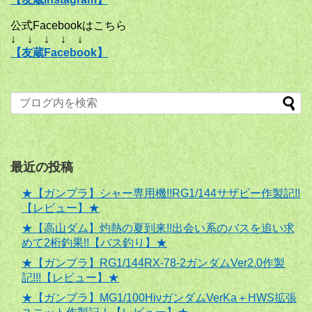
公式Facebookはこちら
↓ ↓ ↓ ↓ ↓
【友蔵Facebook】
最近の投稿
★【ガンプラ】シャー専用機!!RG1/144サザビー作製記!!
【レビュー】★
★【高山ダム】灼熱の夏到来!!出会い系のバスを追い求
めて2桁釣果!!【バス釣り】★
★【ガンプラ】RG1/144RX-78-2ガンダムVer2.0作製
記!!!【レビュー】★
★【ガンプラ】MG1/100HiνガンダムVerKa＋HWS拡張