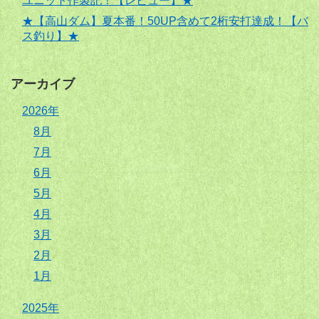
ユニット作製記！【レビュー】★
★【高山ダム】夏本番！50UP含めて2桁安打達成！【バ
ス釣り】★
アーカイブ
2026年
8月
7月
6月
5月
4月
3月
2月
1月
2025年