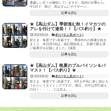
暑厳しい日々が継続していますが、前回の出撃から、
中1日で、再び、高山ダムにサウザージ...
記事を読む
★【高山ダム】季節進む秋！イマカツの
アレを付けて連発！！【バス釣り】★
2023/9/16
釣り(ダム系ボート)
皆さま、毎度です♪友蔵です。 季節外れの残暑が続き
まくり、本日(9/16)は、統計開始史上、京都で最も遅
い猛暑日を記録しました。(滋賀...
記事を読む
★【高山ダム】晩夏のブルバイソン＆バ
マスト！【バス釣り】★
2023/9/10
釣り(ダム系ボート)
皆さま、毎度です♪友蔵です。 9月も中旬に差し掛かろ
うかというタイミングですが、連日、日中は30℃超え
の日々・・・。 とは言え、...
記事を読む