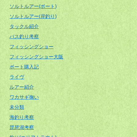
ソルトルアー(ボート)
ソルトルアー(岸釣り)
タックル紹介
バス釣り考察
フィッシングショー
フィッシングショー大阪
ボート購入記
ライヴ
ルアー紹介
ワカサギ掬い
未分類
海釣り考察
琵琶湖考察