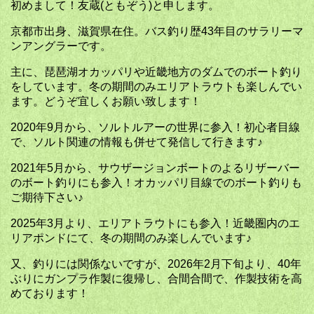
初めまして！友蔵(ともぞう)と申します。
京都市出身、滋賀県在住。バス釣り歴43年目のサラリーマ
ンアングラーです。
主に、琵琶湖オカッパリや近畿地方のダムでのボート釣り
をしています。冬の期間のみエリアトラウトも楽しんでい
ます。どうぞ宜しくお願い致します！
2020年9月から、ソルトルアーの世界に参入！初心者目線
で、ソルト関連の情報も併せて発信して行きます♪
2021年5月から、サウザージョンボートのよるリザーバー
のボート釣りにも参入！オカッパリ目線でのボート釣りも
ご期待下さい♪
2025年3月より、エリアトラウトにも参入！近畿圏内のエ
リアポンドにて、冬の期間のみ楽しんでいます♪
又、釣りには関係ないですが、2026年2月下旬より、40年
ぶりにガンプラ作製に復帰し、合間合間で、作製技術を高
めております！