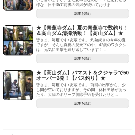
様な、日中35℃前後の気温が続いておりま...
記事を読む
★【青蓮寺ダム】夏の青蓮寺で数釣り！
＆高山ダム清掃活動！【高山ダム】★
皆さま、毎度です♪友蔵です。 灼熱続きの今年の夏
ですが、そんな真夏の炎天下の中、47歳のワタクシ
は、元気に出撃を繰り返しています！ ...
記事を読む
★【高山ダム】バマスト＆クジャラで50
オーバー2発！【バス釣り】★
皆さま、毎度です♪友蔵です。 前回の出撃から、少
し間が空いておりますが、その間、休日出勤があっ
たり、大腸のポリープ切除手術を受けたりと...
記事を読む