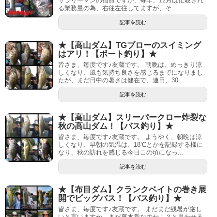
サラリーマンの宿命ですが、毎年、12月は忙殺され
る業務量の為、右往左往してますが、そ...
記事を読む
★【高山ダム】TGブローのスイミング
はアリ！【ボート釣り】★
皆さま、毎度です♪友蔵です。 朝晩は、めっきり涼
しくなり、風も気持ち良さを感じるまでになりまし
たが、まだ日中の暑さは健在で、連日、30...
記事を読む
★【高山ダム】スリーパークロー炸裂な
秋の高山ダム！【バス釣り】★
皆さま、毎度です♪友蔵です。 ようやく、朝晩は涼
しくなり、早朝の気温は、18℃とかを記録する様に
なり、秋の訪れを感じる今日この頃になっ...
記事を読む
★【布目ダム】クランクベイトの巻き展
開でビッグバス！【バス釣り】★
皆さま、毎度です♪友蔵です。 まだまだ残暑が厳し
いと言いますか、まだ夏本番なのか！？と思わせる