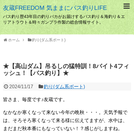
友蔵FREEDOM 気ままにバス釣りLIFE
バス釣り歴43年目の釣りバカがお届けするバス釣り＆海釣り＆エ
リアトラウト＆時々ガンプラ作製の総合情報サイト。
ホーム
釣り(ダム系ボート)
★【高山ダム】吊るしの猛特訓！8バイト4フィ
ッシュ！【バス釣り】★
2024/11/17
釣り(ダム系ボート)
皆さま、毎度です♪友蔵です。
なかなか寒くなって来ない今年の晩秋・・・。天気予報で
は、そろそろ寒くなって来る様に伝えてますが、水中は、
まだまだ秋本番にもなっていない！？感じがしますね。