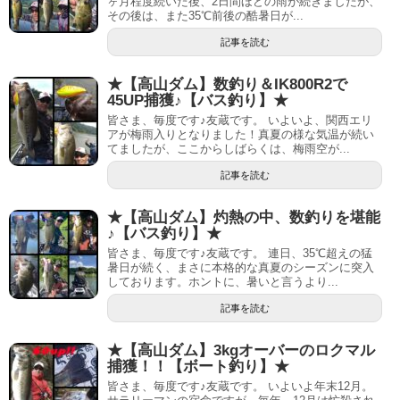
ヶ月程度続いた後、2日間ほどの雨が続きましたが、
その後は、また35℃前後の酷暑日が...
記事を読む
★【高山ダム】数釣り＆IK800R2で
45UP捕獲♪【バス釣り】★
皆さま、毎度です♪友蔵です。 いよいよ、関西エリ
アが梅雨入りとなりました！真夏の様な気温が続い
てましたが、ここからしばらくは、梅雨空が...
記事を読む
★【高山ダム】灼熱の中、数釣りを堪能
♪【バス釣り】★
皆さま、毎度です♪友蔵です。 連日、35℃超えの猛
暑日が続く、まさに本格的な真夏のシーズンに突入
しております。ホントに、暑いと言うより...
記事を読む
★【高山ダム】3kgオーバーのロクマル
捕獲！！【ボート釣り】★
皆さま、毎度です♪友蔵です。 いよいよ年末12月。