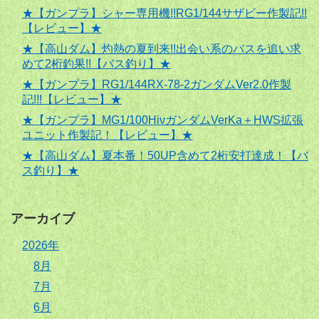
★【ガンプラ】シャー専用機!!RG1/144サザビー作製記!!
【レビュー】★
★【高山ダム】灼熱の夏到来!!出会い系のバスを追い求
めて2桁釣果!!【バス釣り】★
★【ガンプラ】RG1/144RX-78-2ガンダムVer2.0作製
記!!!【レビュー】★
★【ガンプラ】MG1/100HiνガンダムVerKa＋HWS拡張
ユニット作製記！【レビュー】★
★【高山ダム】夏本番！50UP含めて2桁安打達成！【バ
ス釣り】★
アーカイブ
2026年
8月
7月
6月