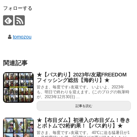
フォローする
tomozou
関連記事
★【バス釣り】2023年/友蔵FREEDOM
フィッシング総括【海釣り】★
皆さま、毎度です♪友蔵です。 いよいよ、2023年
も、明日で終わりを迎えます。(このブログの執筆時
が、2023年12月30日) ...
記事を読む
★【布目ダム】初潜入の布目ダム！巻き
とボトムで2桁釣果！【バス釣り】★
皆さま、毎度です♪友蔵です。 40℃に迫る猛暑日が1