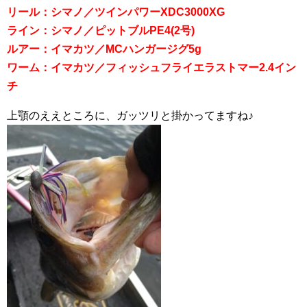
リール：シマノ／ツインパワーXDC3000XG
ライン：シマノ／ピットブルPE4(2号)
ルアー：イマカツ／MCハンガージグ5g
ワーム：イマカツ／フィッシュフライエラストマー2.4イン
チ
上顎のええところに、ガッツリと掛かってますね♪