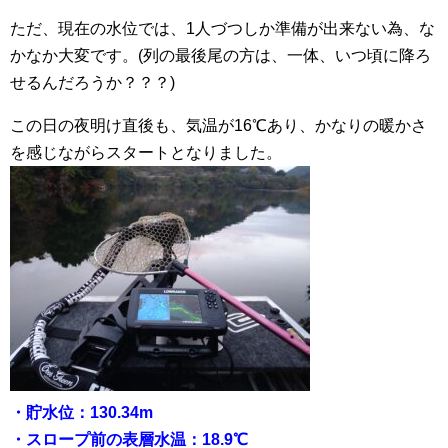
ただ、現在の水位では、1人づつしか準備が出来ない為、な
かなか大変です。(列の最後尾の方は、一体、いつ頃に降ろ
せるんだろうか？？？)
この日の夜明け直後も、気温が16℃あり、かなりの暖かさ
を感じながらスタートとなりました。
・貯水位：130.34m
・スロープ前の表層水温：18.9℃