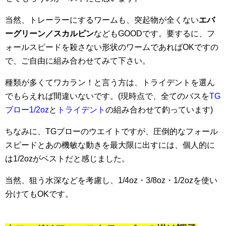
当然、トレーラーにするワームも、突起物が全くない
エバ
ーグリーン／スカルピン
などもGOODです。要するに、フ
ォールスピードを殺さない形状のワームであればOKですの
で、ご自由に組み合わせてみて下さい。
種類が多くてワカラン！と言う方は、トライデントを選ん
でもらえれば間違いないです。(現時点で、全てのバスを
TG
ブロー1/2oz
と
トライデント
の組み合わせて釣っています)
ちなみに、TGブローのウエイトですが、圧倒的なフォール
スピードとあの機敏な動きを最大限に出すには、個人的に
は1/2ozがベストだと感じました。
当然、狙う水深などを考慮し、1/4oz・3/8oz・1/2ozを使い
分けてもOKです。