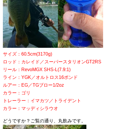
サイズ：60.5cm(3170g)
ロッド：カレイド／スーパースタリオンGT2RS
リール：RevoMGX SHS-L(7.9:1)
ライン：YGK／オルトロス16ポンド
ルアー：EG／TGブロー1/2oz
カラー：ゴリ
トレーラー：イマカツ／トライデント
カラー：マッディシラウオ
どうですか？ご覧の通り、丸飲みです。