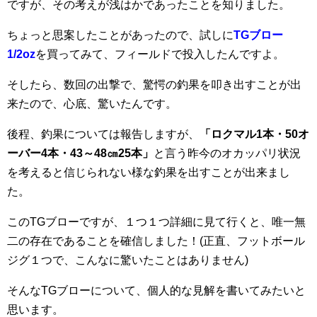
ですが、その考えが浅はかであったことを知りました。
ちょっと思案したことがあったので、試しに
TGブロー
1/2oz
を買ってみて、フィールドで投入したんですよ。
そしたら、数回の出撃で、驚愕の釣果を叩き出すことが出
来たので、心底、驚いたんです。
後程、釣果については報告しますが、
「ロクマル1本・50オ
ーバー4本・43～48㎝25本」
と言う昨今のオカッパリ状況
を考えると信じられない様な釣果を出すことが出来まし
た。
このTGブローですが、１つ１つ詳細に見て行くと、唯一無
二の存在であることを確信しました！(正直、フットボール
ジグ１つで、こんなに驚いたことはありません)
そんなTGブローについて、個人的な見解を書いてみたいと
思います。