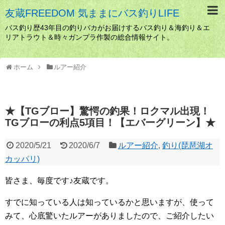
友蔵FREEDOM 気ままにバス釣りLIFE
バス釣り歴43年目の釣りバカがお届けするバス釣り＆海釣り＆エ
リアトラウト＆時々ガンプラ作製の総合情報サイト。
ホーム
ルアー紹介
★【TGブロー】驚愕の釣果！ロクマル出現！
TGブローの利点5項目！【エバーグリーン】★
2020/5/21
2020/6/7
ルアー紹介
,
釣り(琵琶湖オ
カッパリ)
皆さま、毎度です♪友蔵です。
すでに知っている人は知っているかと思いますが、使って
みて、心底驚いたルアーがありましたので、ご紹介したい