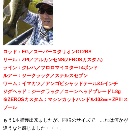
ロッド：EG／スーパースタリオンGT2RS
リール：ZPI／アルカンセNS(ZEROSカスタム)
ライン：クレハ／フロロマイスター14ポンド
ルアー：ジークラック／ステルスセブン
ワーム：イマカツ／アンゴビシャッドテール3.5インチ
ジグヘッド：ジークラック／コーンヘッドブレード1.8g
※ZEROSカスタム：マシンカットハンドル102㎜＋ZPⅢス
プール
もう1本捕獲出来ましたが、同様のサイズで、これは何かが
違うなと感じました・・・。