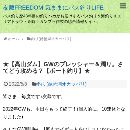
友蔵FREEDOM 気ままにバス釣りLIFE
バス釣り歴43年目の釣りバカがお届けするバス釣り＆海釣り＆エ
リアトラウト＆時々ガンプラ作製の総合情報サイト。
ホーム
釣り(琵琶湖オカッパリ)
★【高山ダム】GWのプレッシャー＆濁り。さ
てどう攻める？【ボート釣り】★
2022/5/8
釣り(琵琶湖オカッパリ)
皆さま、毎度です♪友蔵です。
2022年GWも、本日をもって終了！(個人的に、10連休とな
りました)
そんなGW期間中、1回もマイボートを出していなかったこ