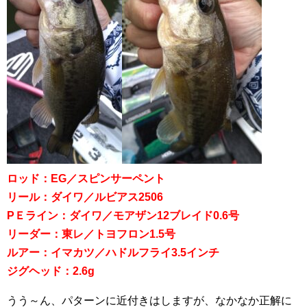
ロッド：EG／スピンサーペント
リール：ダイワ／ルビアス2506
PＥライン：ダイワ／モアザン12ブレイド0.6号
リーダー：東レ／トヨフロン1.5号
ルアー：イマカツ／ハドルフライ3.5インチ
ジグヘッド：2.6g
うう～ん、パターンに近付きはしますが、なかなか正解に