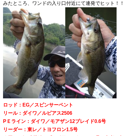
みたところ、ワンドの入り口付近にて連発でヒット！！
ロッド：EG／スピンサーペント
リール：ダイワ／ルビアス2506
PＥライン：ダイワ／モアザン12ブレイド0.6号
リーダー：東レ／トヨフロン1.5号