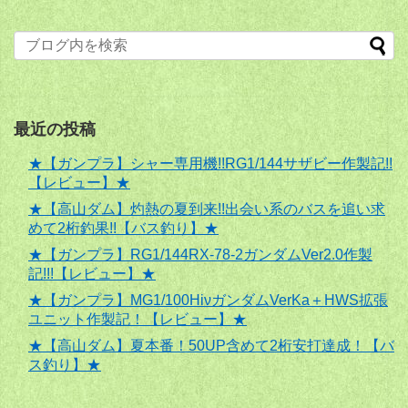
最近の投稿
★【ガンプラ】シャー専用機!!RG1/144サザビー作製記!!
【レビュー】★
★【高山ダム】灼熱の夏到来!!出会い系のバスを追い求
めて2桁釣果!!【バス釣り】★
★【ガンプラ】RG1/144RX-78-2ガンダムVer2.0作製
記!!!【レビュー】★
★【ガンプラ】MG1/100HiνガンダムVerKa＋HWS拡張
ユニット作製記！【レビュー】★
★【高山ダム】夏本番！50UP含めて2桁安打達成！【バ
ス釣り】★