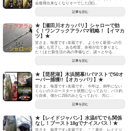
会復帰出来なくなりそーでした(笑)...
記事を読む
★【瀬田川オカッパリ】シャローで効
く！ワンフックアラバマ戦略！【イマカ
ツ】★
皆さま、毎度です♪友蔵です。 ようやく新居への引
っ越しも完了し、ある程度、余裕が出て参りまし
た！(まだ新生活の為の準備など、諸々とやる...
記事を読む
★【琵琶湖】木浜開幕!!バマストで50オ
ーバー捕獲!!【オカッパリ】★
皆さま、毎度です♪友蔵です。 今年は、例年にない
くらいのスロースタート状態になっており、バス釣
り自体、僅かに2回のみとなっており、共に...
記事を読む
★【レイドジャパン】水温6℃でも関係
なし！ブースト18gでナイスバス！★
皆さま、毎度です♪友蔵です。 ここ最近、レイドジ