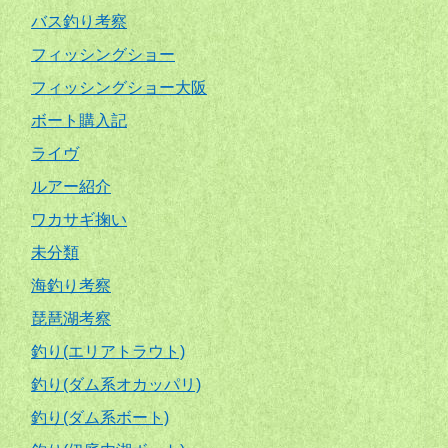
バス釣り考察
フィッシングショー
フィッシングショー大阪
ボート購入記
ライヴ
ルアー紹介
ワカサギ掬い
未分類
海釣り考察
琵琶湖考察
釣り(エリアトラウト)
釣り(ダム系オカッパリ)
釣り(ダム系ボート)