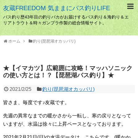
友蔵FREEDOM 気ままにバス釣りLIFE
バス釣り歴43年目の釣りバカがお届けするバス釣り＆海釣り＆エ
リアトラウト＆時々ガンプラ作製の総合情報サイト。
ホーム
釣り(琵琶湖オカッパリ)
★【イマカツ】広範囲に攻略！マッハソニック
の使い方とは！？【琵琶湖バス釣り】★
2021/2/25
釣り(琵琶湖オカッパリ)
皆さま、毎度です♪友蔵です。
先週の異常なまでの暖かさから一転し、寒の戻りとなって
いますが、水温は徐々に上昇ペースとなっております。
2021年2月21日(日)の水温データは、こちらです。(暖かか