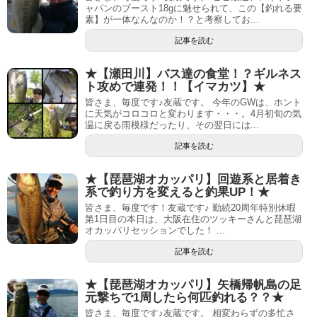
ャパンのブースト18gに魅せられて、この【釣れる要
素】が一体なんなのか！？と考察してお...
記事を読む
★【瀬田川】バス達の食堂！？ギルネス
ト攻めで連発！！【イマカツ】★
皆さま、毎度です♪友蔵です。 今年のGWは、ホント
に天気がコロコロと変わります・・・。4月初旬の気
温に戻る雨模様だったり、その翌日には...
記事を読む
★【琵琶湖オカッパリ】回遊系と居着き
系で釣り方を変えると釣果UP！★
皆さま、毎度です！友蔵です♪ 勤続20周年特別休暇
第1日目の本日は、大阪在住のツッキーさんと琵琶湖
オカッパリセッションでした！ ...
記事を読む
★【琵琶湖オカッパリ】矢橋帰帆島の足
元撃ちで1周したら何匹釣れる？？★
皆さま、毎度です♪友蔵です。 相変わらずの多忙さ