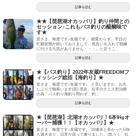
記事を読む
★★【琵琶湖オカッパリ】釣り仲間との
セッション♪これもバス釣りの醍醐味で
す★
皆さま、毎度です♪友蔵です。 相変わらず、平日の
忙殺状態が続いておりまして、気合いを入れて朝練
に行ける元気がありません・・・。と言うこ...
記事を読む
★【バス釣り】2022年友蔵FREEDOMフ
ィッシング総括【海釣り】★
皆さま、毎度です♪友蔵です。 と言いますか、お久
しぶりで御座います(笑) 現在、右手のテニス肘治療
の為、バス釣り海釣り問わず、釣...
記事を読む
★【琵琶湖】北湖オカッパリ！6本9㎏オ
ーバー捕獲！！【オカッパリ】★
皆さま、毎度です♪友蔵です。 10連休と長かったGW
も過ぎ去り、日常が戻って参りました。(危うく、社