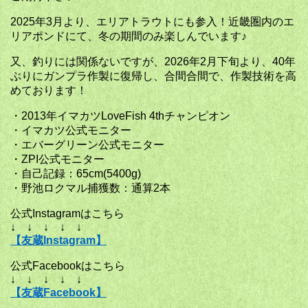
2025年3月より、エリアトラウトにも参入！近畿圏内のエ
リアポンドにて、冬の期間のみ楽しんでいます♪
又、釣りには関係ないですが、2026年2月下旬より、40年
ぶりにガンプラ作製に復帰し、合間合間で、作製技術を高
めております！
・2013年イマカツLoveFish 4thチャンピオン
・イマカツ公式モニター
・エバーグリーン公式モニター
・ZPI公式モニター
・自己記録：65cm(5400g)
・野池ロクマル捕獲数：通算2本
公式Instagramはこちら
↓ ↓ ↓ ↓ ↓
【友蔵Instagram】
公式Facebookはこちら
↓ ↓ ↓ ↓ ↓
【友蔵Facebook】