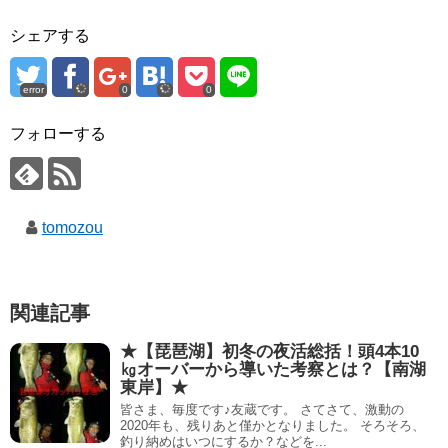
シェアする
error
0
0
フォローする
tomozou
関連記事
★【琵琶湖】初冬の夜活総括！頭4本10
㎏オーバーから導いた考察とは？【南湖
東岸】★
皆さま、毎度です♪友蔵です。 さてさて、激動の
2020年も、残りあと僅かとなりました。 そろそろ、
釣り納めはいつにするか？などを...