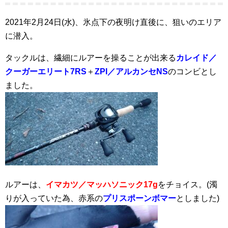
2021年2月24日(水)、氷点下の夜明け直後に、狙いのエリア
に潜入。
タックルは、繊細にルアーを操ることが出来る
カレイド／
クーガーエリート7RS
＋
ZPI／アルカンセNS
のコンビとし
ました。
ルアーは、
イマカツ／マッハソニック17g
をチョイス。(濁
りが入っていた為、赤系の
プリスポーンボマー
としました)