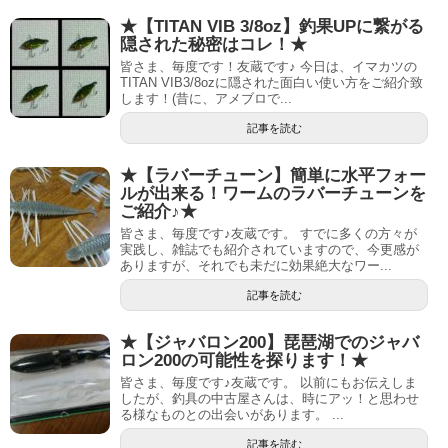
★【TITAN VIB 3/8oz】釣果UPに繋がる
隠された秘密はコレ！★
皆さま、毎度です！友蔵です♪ 今日は、イマカツの
TITAN VIB3/8ozに隠された面白い使い方をご紹介致
します！(昔に、アメブロで...
記事を読む
★【ラバーチューン】簡単に水平フォー
ルが出来る！ワームのラバーチューンを
ご紹介♪★
皆さま、毎度です♪友蔵です。 すでに多くの方々が
実践し、雑誌でも紹介されていますので、今更感が
ありますが、それでも未だに効果絶大なワー...
記事を読む
★【ジャバロン200】琵琶湖でのジャバ
ロン200の可能性を探ります！★
皆さま、毎度です♪友蔵です。 以前にもお伝えしま
したが、釣具の中古屋さんは、時にアッ！と思わせ
る様なものとの出会いがあります。 ...
記事を読む