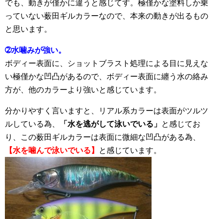
でも、動きが僅かに違うと感じてす。極僅かな塗料しか乗
っていない薮田ギルカラーなので、本来の動きが出るもの
と思います。
➁水噛みが強い。
ボディー表面に、ショットブラスト処理による目に見えな
い極僅かな凹凸があるので、ボディー表面に纏う水の絡み
方が、他のカラーより強いと感じています。
分かりやすく言いますと、リアル系カラーは表面がツルツ
ルしている為、
「水を逃がして泳いでいる」
と感じてお
り、この薮田ギルカラーは表面に微細な凹凸がある為、
【水を噛んで泳い
でいる】
と感じています。