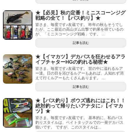
★【必見】秋の定番！ミニスコーンジグ
戦略の全て！【バス釣り】★
皆さま、毎度です♪友蔵です。 昨年の秋もそうでし
たが、ここ最近の高山ダム出撃で釣果を得ているの
が、「ミニスコーンジグ戦略」です。 ...
記事を読む
★【イマカツ】デカバスを狂わせるアラ
イブチャターHGの釣れる秘密★
皆さま、毎度です♪友蔵です。 世の中に溢れるルア
ー達。日の目を浴びるルアーもあれば、人知れず消
えて行くルアーもたくさんあります。 ...
記事を読む
★【バス釣り】ボウズ逃れにはこれ！！
絶対釣って帰りたいアナタに♪【イマカ
ツ】★
皆さま、毎度です♪友蔵です。 基本的に、私のバス
釣りスタイルは、ベイトタックルでの一発デカバス
狙いです。 ですが、このスタイルは...