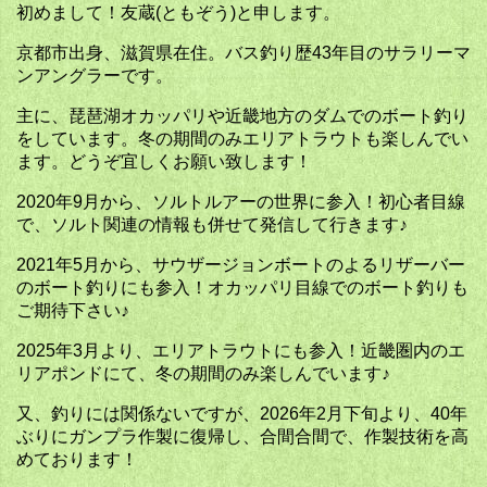
初めまして！友蔵(ともぞう)と申します。
京都市出身、滋賀県在住。バス釣り歴43年目のサラリーマ
ンアングラーです。
主に、琵琶湖オカッパリや近畿地方のダムでのボート釣り
をしています。冬の期間のみエリアトラウトも楽しんでい
ます。どうぞ宜しくお願い致します！
2020年9月から、ソルトルアーの世界に参入！初心者目線
で、ソルト関連の情報も併せて発信して行きます♪
2021年5月から、サウザージョンボートのよるリザーバー
のボート釣りにも参入！オカッパリ目線でのボート釣りも
ご期待下さい♪
2025年3月より、エリアトラウトにも参入！近畿圏内のエ
リアポンドにて、冬の期間のみ楽しんでいます♪
又、釣りには関係ないですが、2026年2月下旬より、40年
ぶりにガンプラ作製に復帰し、合間合間で、作製技術を高
めております！