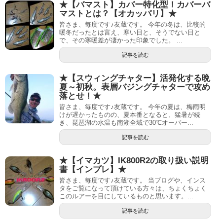
★【バマスト】カバー特化型！カバーバ
マストとは？【オカッパリ】★
皆さま、毎度です♪友蔵です。 今年の冬は、比較的
暖冬だったとは言え、寒い日と、そうでない日と
で、その寒暖差が凄かった印象でした。 ...
記事を読む
★【スウィングチャター】活発化する晩
夏～初秋。表層バジングチャターで攻め
落とせ！★
皆さま、毎度です♪友蔵です。 今年の夏は、梅雨明
けが遅かったものの、夏本番となると、猛暑が続
き、琵琶湖の水温も南湖全域で30℃オーバー...
記事を読む
★【イマカツ】IK800R2の取り扱い説明
書【インプレ】★
皆さま、毎度です♪友蔵です。 当ブログや、インス
タをご覧になって頂けている方々は、ちょくちょく
このルアーを目にしているものと思います。...
記事を読む