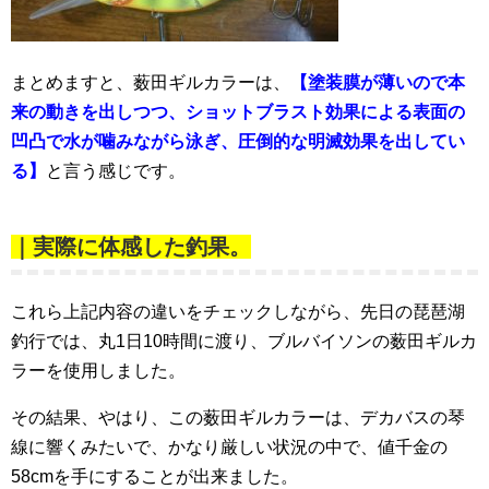
まとめますと、薮田ギルカラーは、
【塗装膜が薄いので本
来の動きを出しつつ、ショットブラ
スト効果による表面の
凹凸で水が噛みながら泳ぎ、圧倒的な明滅効果を出してい
る】
と言う感じです。
｜実際に体感した釣果。
これら上記内容の違いをチェックしながら、先日の琵琶湖
釣行では、丸1日10時間に渡り、ブルバイソンの薮田ギルカ
ラーを使用しました。
その結果、やはり、この薮田ギルカラーは、デカバスの琴
線に響くみたいで、かなり厳しい状況の中で、値千金の
58cmを手にすることが出来ました。