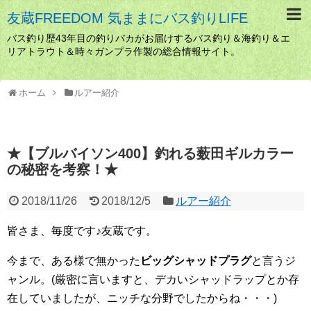
友蔵FREEDOM 気ままにバス釣りLIFE
バス釣り歴43年目の釣りバカがお届けするバス釣り＆海釣り＆エ
リアトラウト＆時々ガンプラ作製の総合情報サイト。
ホーム
ルアー紹介
★【ブルバイソン400】釣れる薮田ギルカラー
の秘密を考察！★
2018/11/26
2018/12/5
ルアー紹介
皆さま、毎度です♪友蔵です。
今まで、ある様で無かった
ビッグシャッドプラグ
と言うジ
ャンル。(厳密に言いますと、デカいシャッドラップとか存
在していましたが、ニッチな分野でしたからね・・・)