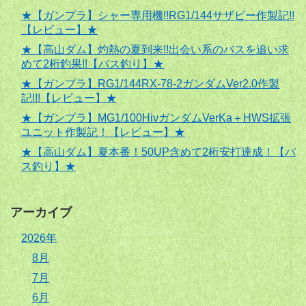
★【ガンプラ】シャー専用機!!RG1/144サザビー作製記!!
【レビュー】★
★【高山ダム】灼熱の夏到来!!出会い系のバスを追い求
めて2桁釣果!!【バス釣り】★
★【ガンプラ】RG1/144RX-78-2ガンダムVer2.0作製
記!!!【レビュー】★
★【ガンプラ】MG1/100HiνガンダムVerKa＋HWS拡張
ユニット作製記！【レビュー】★
★【高山ダム】夏本番！50UP含めて2桁安打達成！【バ
ス釣り】★
アーカイブ
2026年
8月
7月
6月